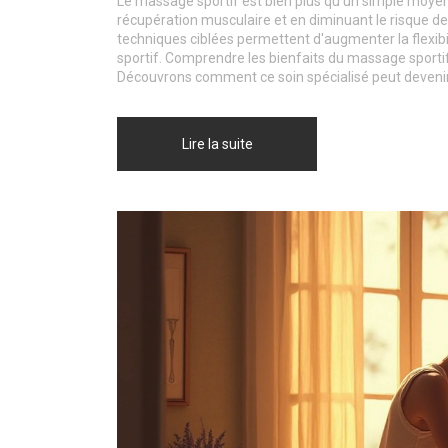
Le massage sportif est bien plus qu'un simple moyen
récupération musculaire et en diminuant le risque de
techniques ciblées permettent d'augmenter la flexibil
sportif. Comprendre les bienfaits du massage sporti
Découvrons comment ce soin spécialisé peut devenir 
Lire la suite