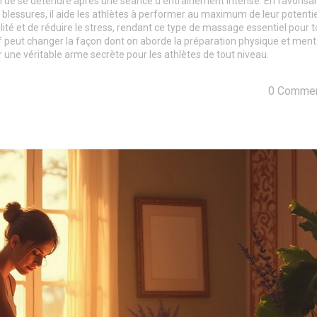
 de se détendre après une séance d'entraînement intense. En favorisan
 blessures, il aide les athlètes à performer au maximum de leur potentie
ité et de réduire le stress, rendant ce type de massage essentiel pour t
f peut changer la façon dont on aborde la préparation physique et ment
une véritable arme secrète pour les athlètes de tout niveau.
0 Commen