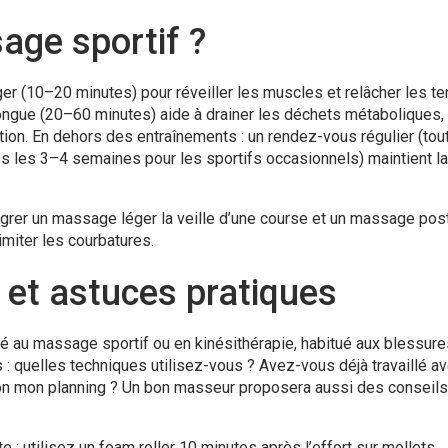
age sportif ?
er (10–20 minutes) pour réveiller les muscles et relâcher les t
 longue (20–60 minutes) aide à drainer les déchets métaboliques,
ation. En dehors des entraînements : un rendez-vous régulier (tou
es les 3–4 semaines pour les sportifs occasionnels) maintient la
égrer un massage léger la veille d’une course et un massage pos
imiter les courbatures.
 et astuces pratiques
mé au massage sportif ou en kinésithérapie, habitué aux blessure
 quelles techniques utilisez-vous ? Avez-vous déjà travaillé a
on mon planning ? Un bon masseur proposera aussi des conseils
: utilisez un foam roller 10 minutes après l’effort sur mollets,