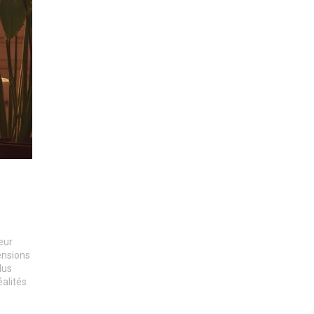
eur
ensions
lus
alités