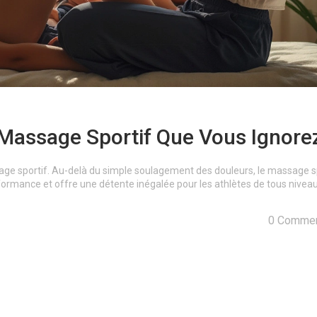
 Massage Sportif Que Vous Ignore
e sportif. Au-delà du simple soulagement des douleurs, le massage s
formance et offre une détente inégalée pour les athlètes de tous niveau
0 Commen