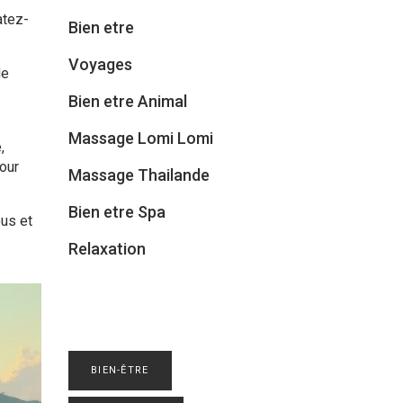
atez-
Bien etre
Voyages
de
Bien etre Animal
Massage Lomi Lomi
,
our
Massage Thailande
Bien etre Spa
ous et
Relaxation
BIEN-ÊTRE