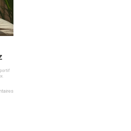
z
portif
x.
taires