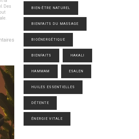
t la
l. Des
BIEN-ÊTRE NATUREL
out
ale.
BIENFAITS DU MASSAGE
taires
BIOÉNERGÉTIQUE
BIENFAITS
HAKALI
HAMMAM
ESALEN
HUILES ESSENTIELLES
DÉTENTE
ÉNERGIE VITALE