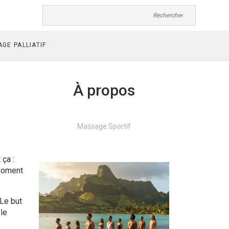
GE PALLIATIF
À propos
Massage Sportif
ça :
 moment
 Le but
 le