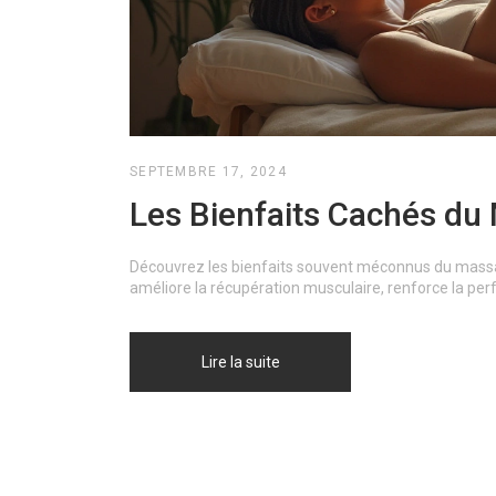
SEPTEMBRE 17, 2024
Les Bienfaits Cachés du
Découvrez les bienfaits souvent méconnus du massag
améliore la récupération musculaire, renforce la per
Lire la suite