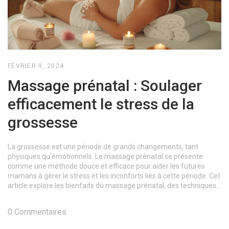
FÉVRIER 9, 2024
Massage prénatal : Soulager
efficacement le stress de la
grossesse
La grossesse est une période de grands changements, tant
physiques qu'émotionnels. Le massage prénatal se présente
comme une méthode douce et efficace pour aider les futures
mamans à gérer le stress et les inconforts liés à cette période. Cet
article explore les bienfaits du massage prénatal, des techniques
adaptées, et offre des conseils pour une expérience sécurisée et
enrichissante. Apprenez comment intégrer cette pratique
0 Commentaires
bénéfique à votre routine de grossesse pour améliorer votre bien-
être et celui de votre bébé.